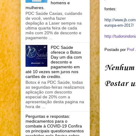
homens e
mulheres.
fontes:
PDC Saúde Caxias, cuidando
de você, venha fazer
http://www.jb.com
depilação a Laser sempre na
europa-em-2017/
ultima quarta feira de cada
mês com 20% de desconto e
http://tudorondon
pagamento ...
PDC Saúde
Postado por
Prof
oferece o Botox
Day um dia com
desconto e
Nenhum 
pagamento em
até 10 vezes sem juros nos
cartões de credito.
Postar u
Botox é na PDC Saúde, todas
as segundas-feiras realizamos
aplicação com desconto
especial de 20% com a
apresentação desta pagina na
hora de ...
Perguntas e respostas:
medicamentos para o
combate à COVID-19 Confira
os principais questionamentos
recebidos pela Anvisa sobre