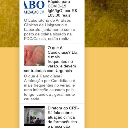
Rápido para
COVID-19
IgM/IgG, por R$
105,00 reais
O Laboratório de Análises
Clinicas da Unigranrio o
Laborafe, juntamente com o
posto de coleta situado na
PDC/Caxias, estão realiz...
O que é
Candidíase? Ela
é mais
frequentes no
verão. e devem
ser tratadas com Urgencia.
O que é Candidíase?
A infecção por Candidíase é
mais frequentes no verão, é
uma infecção causada pelo
fungo candida , geralmente
causada...
Diretora do CRF-
RJ fala sobre
atuação clínica
do farmacêutico
e prescrição