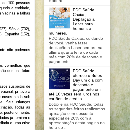
Roberto...
s de 100 pessoas
egundo a entidade,
PDC Saúde
e vacinas e falhas
Caxias,
Depilação a
Laser para
homens e
7), Sérvia (702),
mulheres.
7), Espanha (152),
PDC Saúde Caxias, cuidando
de você, venha fazer
depilação a Laser sempre na
ente não podemos
ultima quarta feira de cada
mês com 20% de desconto e
pagamento ...
es vermelhas que
 são comuns febre
PDC Saúde
oferece o Botox
Day um dia com
desconto e
casos suspeitos de
pagamento em
acinal, já teve a
até 10 vezes sem juros nos
e casos ainda sob
cartões de credito.
s. Seis crianças
Botox é na PDC Saúde, todas
cinação. Todas as
as segundas-feiras realizamos
, posteriormente,
aplicação com desconto
idades já temiam o
especial de 20% com a
apresentação desta pagina na
liada a uma crise
hora de ...