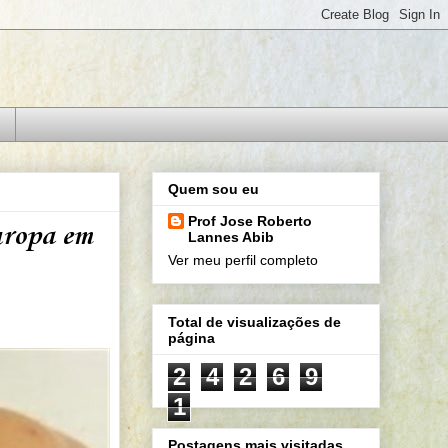
Quem sou eu
Prof Jose Roberto
uropa em
Lannes Abib
Ver meu perfil completo
Total de visualizações de
página
2
4
2
6
9
1
Postagens mais visitadas