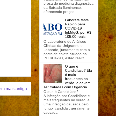
presa de medicina diagnostica
da Baixada fluminense.
oferecendo preços...
Laborafe teste
Rápido para
COVID-19
IgM/IgG, por R$
105,00 reais
O Laboratório de Análises
Clinicas da Unigranrio o
Laborafe, juntamente com o
posto de coleta situado na
PDC/Caxias, estão realiz...
O que é
Candidíase? Ela
é mais
frequentes no
verão. e devem
ser tratadas com Urgencia.
em mais antiga
O que é Candidíase?
A infecção por Candidíase é
mais frequentes no verão, é
uma infecção causada pelo
fungo candida , geralmente
causada...