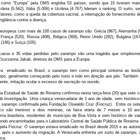
a como "Europa" pela OMS engloba 53 países, sendo que 15 tiveram mai
ânia (5.562), Itália (5.006) e Ucrânia (4.767) lideram o ranking. O surto, s
fatores, como a queda da cobertura vacinal, a interrupção do fornecimento d
igilância contra a doença.
 europeus com mais de 100 casos de sarampo são: Grécia (967), Alemanha (92
, França (520), Rússia (408), Bélgica (369), Reino Unido (282), Bulgária (16
(146) e Suíça (105).
 casos e 35 vidas perdidas pelo sarampo são uma tragédia que simplesm
 Zsuzsanna Jakab, diretora da OMS para a Europa.
a erradicado no Brasil, o sarampo tem como principal sintoma as lesõ
rpo, geralmente começando pelo rosto e indo em direção aos pés. Também
tente, irritação ocular e excesso de secreção no ouvido.
a Estadual de Saúde de Roraima confirmou nesta terça-feira (20) que sete 
b investigação. Uma criança venezuelana de 1 ano de idade, sem histórico v
 sarampo confirmada pela Fundação Oswaldo Cruz (Fiocruz). Entre os set
inco são meninos e dois meninas, na faixa etária de 7 meses e 10 ano
ma brasileira, residentes do município de Boa Vista e sem histórico de va
endo encaminhadas para o Laboratório Central de Saúde Pública de Roraima e
pela Fiocruz. O sarampo estava erradicado no Brasil desde 2015 e as autor
a após o aumento da migração. A Venezuela enfrenta um surto de sarampo, a
ica.