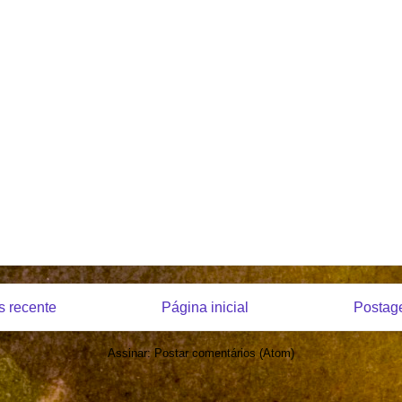
 recente
Página inicial
Postag
Assinar:
Postar comentários (Atom)