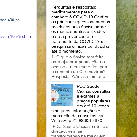
Perguntas e respostas:
medicamentos para o
combate à COVID-19 Confira
esce-400-na-
os principais questionamentos
recebidos pela Anvisa sobre
os medicamentos utilizados
para a prevenção e o
-vista,10626.shtml
tratamento da COVID-19 e
pesquisas clínicas conduzidas
até o momento.
1. O que a Anvisa tem feito
para ajudar a população no
acesso a medicamentos para
o combate ao Coronavírus?
Resposta: A Anvisa tem ado...
PDC Saúde
Caxias, consultas
e exames a
preços populares
em até 10 vezes
sem juros, informações e
marcação de consultas via
WhatsApp 21 99308-2870
PDC Saúde Caxias, sob nova
direção, vem se
transformando na maior em