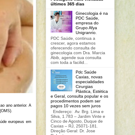
últimos 365 dias
Ginecologia é na
PDC Saúde,
empresa do
Grupo Afya
Unigranrio.
PDC Saúde, continua a
crescer, agora estamos
oferecendo consulta de
ginecologia com Dra. Marcia
Abib, agende sua consulta
com toda a facilid...
Pdc Saúde
Caxias, novas
especialidades
Cirurgias
Plástica, Estética
e Geral, consulta popular e os
procedimentos podem ser
o ano anterior. A
pagos 10 vezes sem juros
 (OMS).
Endereço: Av. Brg. Lima e
Silva, 1.783 – Jardim Vinte e
Cinco de Agosto, Duque de
Saúde europeus em
Caxias – RJ, 25071-181.
Direção Geral: Dr. Jose