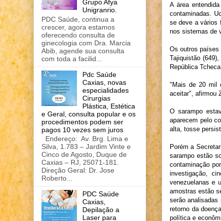
Grupo Afya
A área entendid
Unigranrio.
contaminadas. Ucr
PDC Saúde, continua a
se deve a vários 
crescer, agora estamos
nos sistemas de v
oferecendo consulta de
ginecologia com Dra. Marcia
Os outros países
Abib, agende sua consulta
Tajiquistão (649)
com toda a facilid...
República Tcheca 
Pdc Saúde
Caxias, novas
"Mais de 20 mil
especialidades
aceitar", afirmou
Cirurgias
Plástica, Estética
O sarampo estav
e Geral, consulta popular e os
aparecem pelo co
procedimentos podem ser
alta, tosse persis
pagos 10 vezes sem juros
Endereço: Av. Brg. Lima e
Silva, 1.783 – Jardim Vinte e
Porém a Secretari
Cinco de Agosto, Duque de
sarampo estão so
Caxias – RJ, 25071-181.
contaminação por
Direção Geral: Dr. Jose
investigação, c
Roberto...
venezuelanas e u
amostras estão s
PDC Saúde
serão analisadas 
Caxias,
retorno da doenç
Depilação a
Laser para
política e econôm