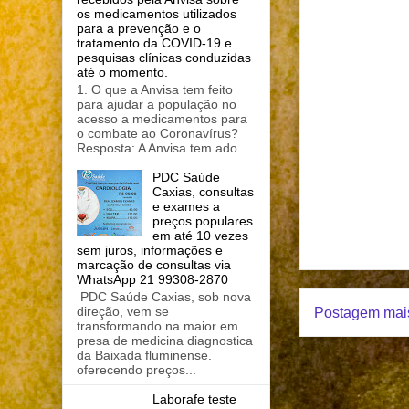
os medicamentos utilizados
para a prevenção e o
tratamento da COVID-19 e
pesquisas clínicas conduzidas
até o momento.
1. O que a Anvisa tem feito
para ajudar a população no
acesso a medicamentos para
o combate ao Coronavírus?
Resposta: A Anvisa tem ado...
PDC Saúde
Caxias, consultas
e exames a
preços populares
em até 10 vezes
sem juros, informações e
marcação de consultas via
WhatsApp 21 99308-2870
PDC Saúde Caxias, sob nova
direção, vem se
Postagem mais
transformando na maior em
presa de medicina diagnostica
da Baixada fluminense.
oferecendo preços...
Laborafe teste