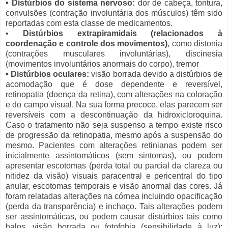
• Distúrbios do sistema nervoso:
dor de cabeça, tontura,
convulsões (contração involuntária dos músculos) têm sido
reportadas com esta classe de medicamentos.
•
Distúrbios extrapiramidais (relacionados à
coordenação e controle dos movimentos)
, como distonia
(contrações musculares involuntárias), discinesia
(movimentos involuntários anormais do corpo), tremor
• Distúrbios oculares:
visão borrada devido a distúrbios de
acomodação que é dose dependente e reversível,
retinopatia (doença da retina), com alterações na coloração
e do campo visual. Na sua forma precoce, elas parecem ser
reversíveis com a descontinuação da hidroxicloroquina.
Caso o tratamento não seja suspenso a tempo existe risco
de progressão da retinopatia, mesmo após a suspensão do
mesmo. Pacientes com alterações retinianas podem ser
inicialmente assintomáticos (sem sintomas), ou podem
apresentar escotomas (perda total ou parcial da clareza ou
nitidez da visão) visuais paracentral e pericentral do tipo
anular, escotomas temporais e visão anormal das cores. Já
foram relatadas alterações na córnea incluindo opacificação
(perda da transparência) e inchaço. Tais alterações podem
ser assintomáticas, ou podem causar distúrbios tais como
halos, visão borrada ou fotofobia (sensibilidade à luz):