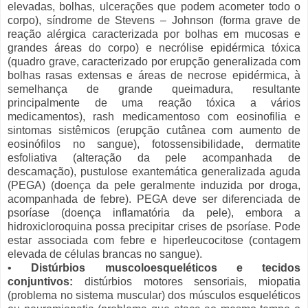
elevadas, bolhas, ulcerações que podem acometer todo o
corpo), síndrome de Stevens – Johnson (forma grave de
reação alérgica caracterizada por bolhas em mucosas e
grandes áreas do corpo) e necrólise epidérmica tóxica
(quadro grave, caracterizado por erupção generalizada com
bolhas rasas extensas e áreas de necrose epidérmica, à
semelhança de grande queimadura, resultante
principalmente de uma reação tóxica a vários
medicamentos), rash medicamentoso com eosinofilia e
sintomas sistêmicos (erupção cutânea com aumento de
eosinófilos no sangue), fotossensibilidade, dermatite
esfoliativa (alteração da pele acompanhada de
descamação), pustulose exantemática generalizada aguda
(PEGA) (doença da pele geralmente induzida por droga,
acompanhada de febre). PEGA deve ser diferenciada de
psoríase (doença inflamatória da pele), embora a
hidroxicloroquina possa precipitar crises de psoríase. Pode
estar associada com febre e hiperleucocitose (contagem
elevada de células brancas no sangue).
•
Distúrbios muscoloesqueléticos e tecidos
conjuntivos:
distúrbios motores sensoriais, miopatia
(problema no sistema muscular) dos músculos esqueléticos