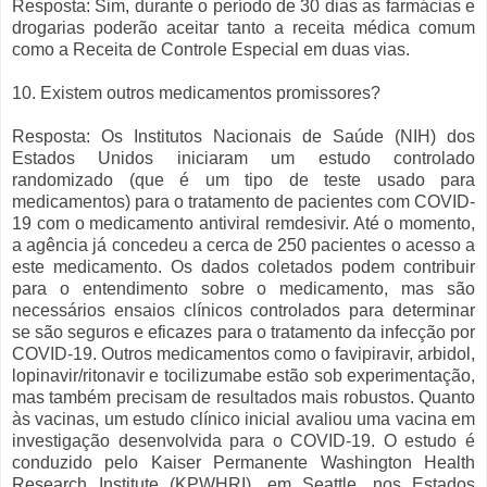
Resposta: Sim, durante o período de 30 dias as farmácias e
drogarias poderão aceitar tanto a receita médica comum
como a Receita de Controle Especial em duas vias.
10. Existem outros medicamentos promissores?
Resposta: Os Institutos Nacionais de Saúde (NIH) dos
Estados Unidos iniciaram um estudo controlado
randomizado (que é um tipo de teste usado para
medicamentos) para o tratamento de pacientes com COVID-
19 com o medicamento antiviral remdesivir. Até o momento,
a agência já concedeu a cerca de 250 pacientes o acesso a
este medicamento. Os dados coletados podem contribuir
para o entendimento sobre o medicamento, mas são
necessários ensaios clínicos controlados para determinar
se são seguros e eficazes para o tratamento da infecção por
COVID-19. Outros medicamentos como o favipiravir, arbidol,
lopinavir/ritonavir e tocilizumabe estão sob experimentação,
mas também precisam de resultados mais robustos. Quanto
às vacinas, um estudo clínico inicial avaliou uma vacina em
investigação desenvolvida para o COVID-19. O estudo é
conduzido pelo Kaiser Permanente Washington Health
Research Institute (KPWHRI), em Seattle, nos Estados