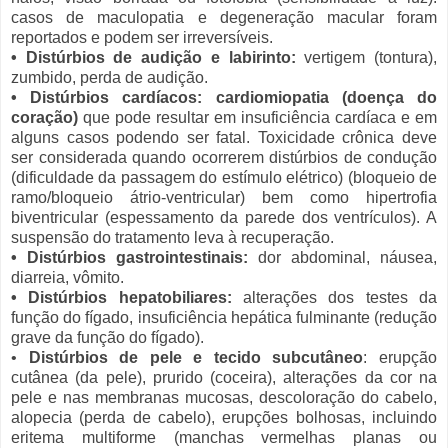
casos de maculopatia e degeneração macular foram
reportados e podem ser irreversíveis.
• Distúrbios de audição e labirinto:
vertigem (tontura),
zumbido, perda de audição.
• Distúrbios cardíacos: cardiomiopatia (doença do
coração)
que pode resultar em insuficiência cardíaca e em
alguns casos podendo ser fatal. Toxicidade crônica deve
ser considerada quando ocorrerem distúrbios de condução
(dificuldade da passagem do estímulo elétrico) (bloqueio de
ramo/bloqueio átrio-ventricular) bem como hipertrofia
biventricular (espessamento da parede dos ventrículos). A
suspensão do tratamento leva à recuperação.
• Distúrbios gastrointestinais:
dor abdominal, náusea,
diarreia, vômito.
• Distúrbios hepatobiliares:
alterações dos testes da
função do fígado, insuficiência hepática fulminante (redução
grave da função do fígado).
•
Distúrbios de pele e tecido subcutâneo
: erupção
cutânea (da pele), prurido (coceira), alterações da cor na
pele e nas membranas mucosas, descoloração do cabelo,
alopecia (perda de cabelo), erupções bolhosas, incluindo
eritema multiforme (manchas vermelhas planas ou