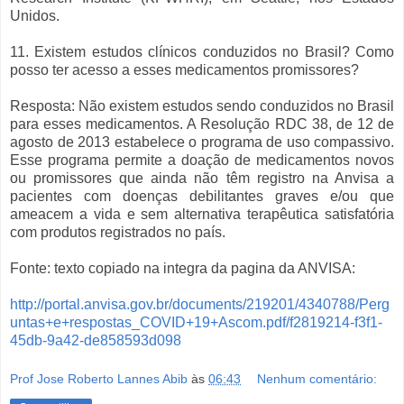
Unidos.
11. Existem estudos clínicos conduzidos no Brasil? Como
posso ter acesso a esses medicamentos promissores?
Resposta: Não existem estudos sendo conduzidos no Brasil
para esses medicamentos. A Resolução RDC 38, de 12 de
agosto de 2013 estabelece o programa de uso compassivo.
Esse programa permite a doação de medicamentos novos
ou promissores que ainda não têm registro na Anvisa a
pacientes com doenças debilitantes graves e/ou que
ameacem a vida e sem alternativa terapêutica satisfatória
com produtos registrados no país.
Fonte: texto copiado na integra da pagina da ANVISA:
http://portal.anvisa.gov.br/documents/219201/4340788/Perg
untas+e+respostas_COVID+19+Ascom.pdf/f2819214-f3f1-
45db-9a42-de858593d098
Prof Jose Roberto Lannes Abib
às
06:43
Nenhum comentário: