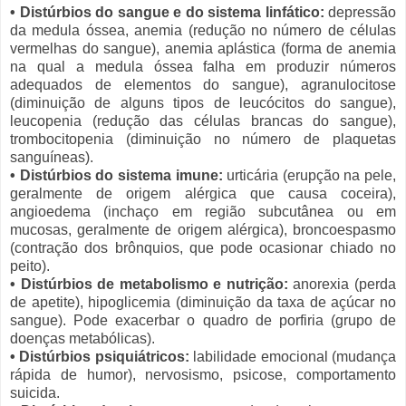
• Distúrbios do sangue e do sistema linfático:
depressão
da medula óssea, anemia (redução no número de células
vermelhas do sangue), anemia aplástica (forma de anemia
na qual a medula óssea falha em produzir números
adequados de elementos do sangue), agranulocitose
(diminuição de alguns tipos de leucócitos do sangue),
leucopenia (redução das células brancas do sangue),
trombocitopenia (diminuição no número de plaquetas
sanguíneas).
• Distúrbios do sistema imune:
urticária (erupção na pele,
geralmente de origem alérgica que causa coceira),
angioedema (inchaço em região subcutânea ou em
mucosas, geralmente de origem alérgica), broncoespasmo
(contração dos brônquios, que pode ocasionar chiado no
peito).
• Distúrbios de metabolismo e nutrição:
anorexia (perda
de apetite), hipoglicemia (diminuição da taxa de açúcar no
sangue). Pode exacerbar o quadro de porfiria (grupo de
doenças metabólicas).
• Distúrbios psiquiátricos:
labilidade emocional (mudança
rápida de humor), nervosismo, psicose, comportamento
suicida.