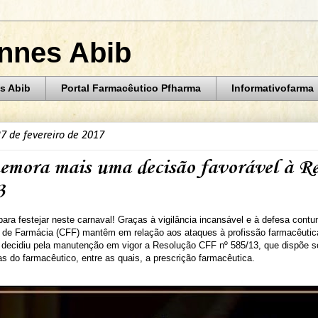
annes Abib
s Abib
Portal Farmacêutico Pfharma
Informativofarma
27 de fevereiro de 2017
mora mais uma decisão favorável à R
3
ara festejar neste carnaval! Graças à vigilância incansável e à defesa cont
 de Farmácia (CFF) mantêm em relação aos ataques à profissão farmacêuti
l decidiu pela manutenção em vigor a Resolução CFF nº 585/13, que dispõe s
cas do farmacêutico, entre as quais, a prescrição farmacêutica.