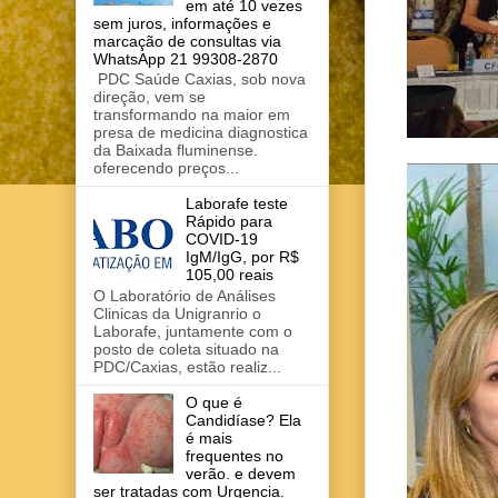
em até 10 vezes
sem juros, informações e
marcação de consultas via
WhatsApp 21 99308-2870
PDC Saúde Caxias, sob nova
direção, vem se
transformando na maior em
presa de medicina diagnostica
da Baixada fluminense.
oferecendo preços...
Laborafe teste
Rápido para
COVID-19
IgM/IgG, por R$
105,00 reais
O Laboratório de Análises
Clinicas da Unigranrio o
Laborafe, juntamente com o
posto de coleta situado na
PDC/Caxias, estão realiz...
O que é
Candidíase? Ela
é mais
frequentes no
verão. e devem
ser tratadas com Urgencia.