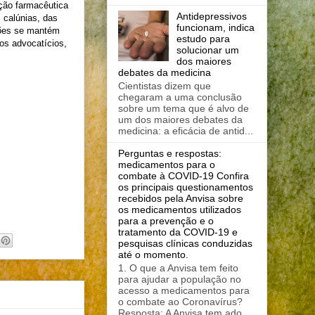
ação farmacêutica
Antidepressivos
 calúnias, das
funcionam, indica
ções se mantém
estudo para
os advocatícios,
solucionar um
dos maiores
debates da medicina
Cientistas dizem que
chegaram a uma conclusão
sobre um tema que é alvo de
um dos maiores debates da
medicina: a eficácia de antid...
Perguntas e respostas:
medicamentos para o
combate à COVID-19 Confira
os principais questionamentos
recebidos pela Anvisa sobre
os medicamentos utilizados
para a prevenção e o
tratamento da COVID-19 e
pesquisas clínicas conduzidas
até o momento.
1. O que a Anvisa tem feito
para ajudar a população no
acesso a medicamentos para
o combate ao Coronavírus?
Resposta: A Anvisa tem ado...