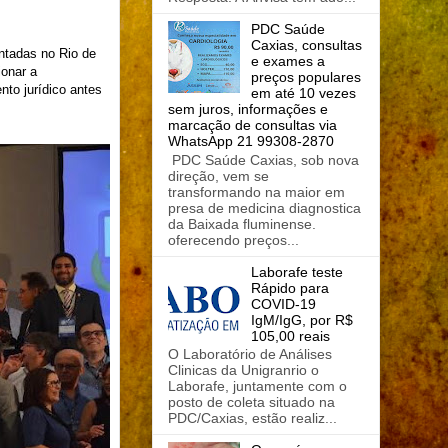
PDC Saúde
Caxias, consultas
ntadas no Rio de
e exames a
ionar a
preços populares
to jurídico antes
em até 10 vezes
sem juros, informações e
marcação de consultas via
WhatsApp 21 99308-2870
PDC Saúde Caxias, sob nova
direção, vem se
transformando na maior em
presa de medicina diagnostica
da Baixada fluminense.
oferecendo preços...
Laborafe teste
Rápido para
COVID-19
IgM/IgG, por R$
105,00 reais
O Laboratório de Análises
Clinicas da Unigranrio o
Laborafe, juntamente com o
posto de coleta situado na
PDC/Caxias, estão realiz...