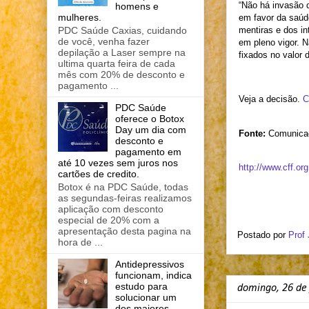
“Não há invasão d
homens e
mulheres.
em favor da saúd
mentiras e dos i
PDC Saúde Caxias, cuidando
de você, venha fazer
em pleno vigor. 
depilação a Laser sempre na
fixados no valor 
ultima quarta feira de cada
mês com 20% de desconto e
pagamento ...
Veja a decisão.
C
PDC Saúde
oferece o Botox
Day um dia com
Fonte:
Comunica
desconto e
pagamento em
até 10 vezes sem juros nos
http://www.cff.or
cartões de credito.
Botox é na PDC Saúde, todas
as segundas-feiras realizamos
aplicação com desconto
especial de 20% com a
apresentação desta pagina na
Postado por
Prof
hora de ...
Antidepressivos
funcionam, indica
estudo para
domingo, 26 de 
solucionar um
dos maiores