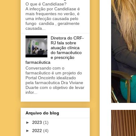
O que é Candidíase?
A infecção por Candidíase é
mais frequentes no verão, é
uma infecção causada pelo
fungo candida , geralmente
causada...
Diretora do CRF-
RJ fala sobre
atuação clínica
do farmacêutico
e prescrição
farmacêutica
Conversando com o
farmacêutico é um projeto do
Portal Oncoinfo idealizado
pela farmacêutica Dra Viviane
Duarte com o objetivo de levar
infor...
Arquivo do blog
►
2023
(1)
►
2022
(4)