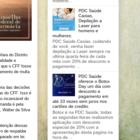
Roberto...
PDC Saúde
Caxias,
Depilação a
Laser para
homens e
mulheres.
PDC Saúde Caxias, cuidando
de você, venha fazer
depilação a Laser sempre na
Vara do Distrito
ultima quarta feira de cada
alidade e
mês com 20% de desconto e
, que o CFF fosse
pagamento ...
gamento de multa
PDC Saúde
oferece o Botox
Day um dia com
oria das decisões
desconto e
as do CFF. Isso é
pagamento em
ho incansável do
até 10 vezes sem juros nos
emanda é pela
cartões de credito.
 Walter da Silva
Botox é na PDC Saúde, todas
as segundas-feiras realizamos
aplicação com desconto
obtenção dessas
especial de 20% com a
vo de respaldar
apresentação desta pagina na
parado em lei.
hora de ...