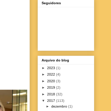
Seguidores
Arquivo do blog
►
2023
(1)
►
2022
(4)
►
2020
(3)
►
2019
(2)
►
2018
(32)
▼
2017
(113)
►
dezembro
(1)