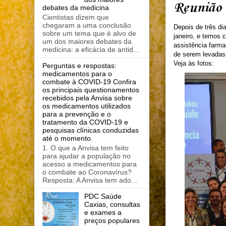
Reunião 
debates da medicina
Cientistas dizem que
chegaram a uma conclusão
Depois de três di
sobre um tema que é alvo de
janeiro, e temos 
um dos maiores debates da
assistência farma
medicina: a eficácia de antid...
de serem levadas 
Veja às fotos:
Perguntas e respostas:
medicamentos para o
combate à COVID-19 Confira
os principais questionamentos
recebidos pela Anvisa sobre
os medicamentos utilizados
para a prevenção e o
tratamento da COVID-19 e
pesquisas clínicas conduzidas
até o momento.
1. O que a Anvisa tem feito
para ajudar a população no
acesso a medicamentos para
o combate ao Coronavírus?
Resposta: A Anvisa tem ado...
PDC Saúde
Caxias, consultas
e exames a
preços populares