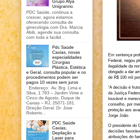
Grupo Afya
Unigranrio.
PDC Saúde, continua a
crescer, agora estamos
oferecendo consulta de
ginecologia com Dra. Marcia
Abib, agende sua consulta
com toda a facilid...
Pdc Saúde
Caxias, novas
Em sentença profe
especialidades
Federal, negou pl
Cirurgias
ilegalidade da n
Plástica, Estética
obrigado a dar a
e Geral, consulta popular e os
procedimentos podem ser
de R$ 100 mil por
pagos 10 vezes sem juros
“A decisão é frut
Endereço: Av. Brg. Lima e
Silva, 1.783 – Jardim Vinte e
da Justiça Feder
Cinco de Agosto, Duque de
louvável e merec
Caxias – RJ, 25071-181.
conselho, por me
Direção Geral: Dr. Jose
proteção aos ava
Roberto...
Jorge João.
PDC Saúde
O presidente do 
Caxias,
decisões favoráve
Depilação a
atribuições do fa
Laser para