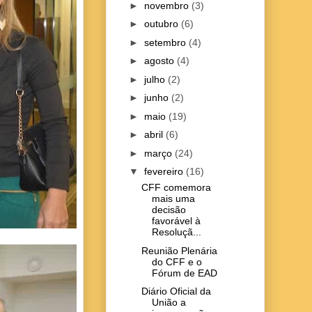
►
novembro
(3)
►
outubro
(6)
►
setembro
(4)
►
agosto
(4)
►
julho
(2)
►
junho
(2)
►
maio
(19)
►
abril
(6)
►
março
(24)
▼
fevereiro
(16)
CFF comemora
mais uma
decisão
favorável à
Resoluçã...
Reunião Plenária
do CFF e o
Fórum de EAD
Diário Oficial da
União a