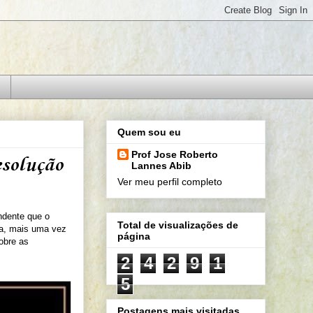
Quem sou eu
Prof Jose Roberto
esolução
Lannes Abib
Ver meu perfil completo
undente que o
Total de visualizações de
ca, mais uma vez
página
obre as
2
4
2
9
1
5
Postagens mais visitadas