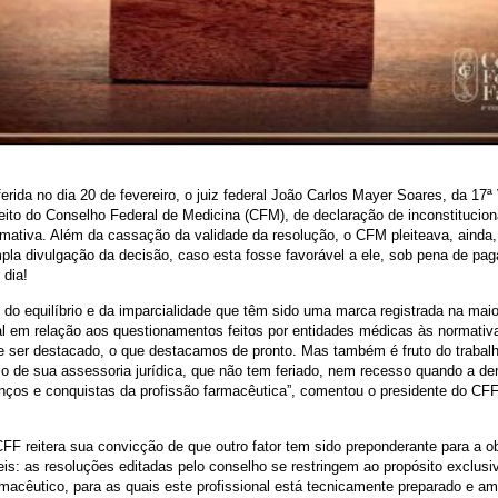
rida no dia 20 de fevereiro, o juiz federal João Carlos Mayer Soares, da 17ª 
eito do Conselho Federal de Medicina (CFM), de declaração de inconstitucion
ormativa. Além da cassação da validade da resolução, o CFM pleiteava, ainda
mpla divulgação da decisão, caso esta fosse favorável a ele, sob pena de pa
 dia!
o do equilíbrio e da imparcialidade que têm sido uma marca registrada na mai
al em relação aos questionamentos feitos por entidades médicas às normativ
e ser destacado, o que destacamos de pronto. Mas também é fruto do trabal
io de sua assessoria jurídica, que não tem feriado, nem recesso quando a d
nços e conquistas da profissão farmacêutica”, comentou o presidente do CFF,
CFF reitera sua convicção de que outro fator tem sido preponderante para a 
is: as resoluções editadas pelo conselho se restringem ao propósito exclusi
rmacêutico, para as quais este profissional está tecnicamente preparado e am