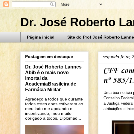
Dr. José Roberto L
Página inicial
Site do Prof José Roberto Lanne
Postagem em destaque
segunda-feira, 
Dr. José Roberto Lannes
CFF come
Abib é o mais novo
imortal da
nº 585/1
AcademiaBrasileira de
Farmácia Militar
Uma boa notícia p
Conselho Federal
Agradeço a todos que durante
a Justiça Federa
todos estes anos estiveram ao
meu lado me apoiando e
atribuições clíni
incentivando, meu muito
obrigado a todos. Diplomad...