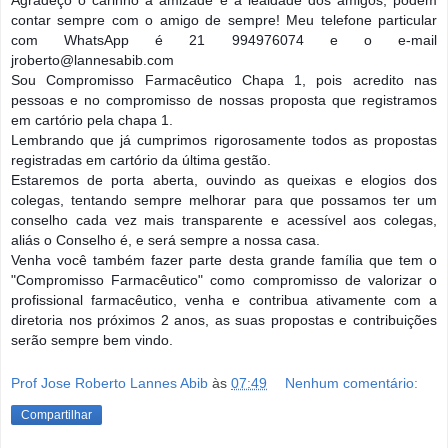
Agradeço o carinho a amizade e a lealdade dos amigos, podem
contar sempre com o amigo de sempre! Meu telefone particular
com WhatsApp é 21 994976074 e o e-mail
jroberto@lannesabib.com
Sou Compromisso Farmacêutico Chapa 1, pois acredito nas
pessoas e no compromisso de nossas proposta que registramos
em cartório pela chapa 1.
Lembrando que já cumprimos rigorosamente todos as propostas
registradas em cartório da última gestão.
Estaremos de porta aberta, ouvindo as queixas e elogios dos
colegas, tentando sempre melhorar para que possamos ter um
conselho cada vez mais transparente e acessível aos colegas,
aliás o Conselho é, e será sempre a nossa casa.
Venha você também fazer parte desta grande família que tem o
"Compromisso Farmacêutico" como compromisso de valorizar o
profissional farmacêutico, venha e contribua ativamente com a
diretoria nos próximos 2 anos, as suas propostas e contribuições
serão sempre bem vindo.
Prof Jose Roberto Lannes Abib
às
07:49
Nenhum comentário:
Compartilhar