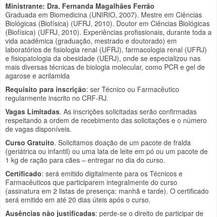
Ministrante: Dra. Fernanda Magalhães Ferrão
Graduada em Biomedicina (UNIRIO, 2007). Mestre em Ciências
Biológicas (Biofísica) (UFRJ, 2010). Doutor em Ciências Biológicas
(Biofísica) (UFRJ, 2010). Experiências profissionais, durante toda a
vida acadêmica (graduação, mestrado e doutorado) em
laboratórios de fisiologia renal (UFRJ), farmacologia renal (UFRJ)
e fisiopatologia da obesidade (UERJ), onde se especializou nas
mais diversas técnicas de biologia molecular, como PCR e gel de
agarose e acrilamida
Requisito para inscrição
: ser Técnico ou Farmacêutico
regularmente inscrito no CRF-RJ.
Vagas Limitadas
. As inscrições solicitadas serão confirmadas
respeitando a ordem de recebimento das solicitações e o número
de vagas disponíveis.
Curso Gratuito
. Solicitamos doação de um pacote de fralda
(geriátrica ou infantil) ou uma lata de leite em pó ou um pacote de
1 kg de ração para cães – entregar no dia do curso.
Certificado
: será emitido digitalmente para os Técnicos e
Farmacêuticos que participarem integralmente do curso
(assinatura em 2 listas de presença: manhã e tarde). O certificado
será emitido em até 20 dias úteis após o curso.
Ausências não justificadas
: perde-se o direito de participar de