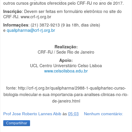
outros cursos gratuitos oferecidos pelo CRF-RJ no ano de 2017.
Inscrição
: Devem ser feitas em formulário eletrônico no site do
CRF-RJ. www.crf-rj.org.br
Informações
: (21) 3872-9213 (9 às 18h, dias úteis)
e
qualipharma@crf-rj.org.br
Realização:
CRF-RJ / Sede Rio de Janeiro
Apoio:
UCL Centro Universitário Celso Lisboa
www.celsolisboa.edu.br
fonte: http://crf-rj.org.br/qualipharma/2988-1-qualiphartec-curso-
biologia-molecular-e-sua-importancia-para-analises-clinicas-no-rio-
de-janeiro.html
Prof Jose Roberto Lannes Abib
às
05:03
Nenhum comentário:
Compartilhar