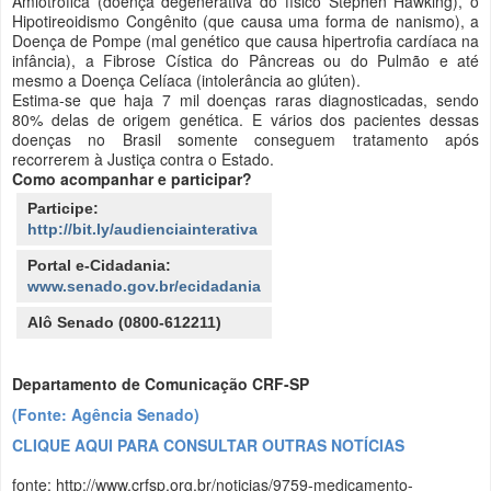
Amiotrófica (doença degenerativa do físico Stephen Hawking), o
Hipotireoidismo Congênito (que causa uma forma de nanismo), a
Doença de Pompe (mal genético que causa hipertrofia cardíaca na
infância), a Fibrose Cística do Pâncreas ou do Pulmão e até
mesmo a Doença Celíaca (intolerância ao glúten).
Estima-se que haja 7 mil doenças raras diagnosticadas, sendo
80% delas de origem genética. E vários dos pacientes dessas
doenças no Brasil somente conseguem tratamento após
recorrerem à Justiça contra o Estado.
Como acompanhar e participar?
Participe:
http://bit.ly/audienciainterativa
Portal e-Cidadania:
www.senado.gov.br/ecidadania
Alô Senado (0800-612211)
Departamento de Comunicação CRF-SP
(Fonte: Agência Senado)
CLIQUE AQUI PARA CONSULTAR OUTRAS NOTÍCIAS
fonte: http://www.crfsp.org.br/noticias/9759-medicamento-