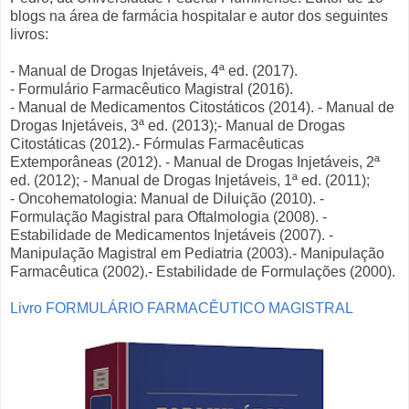
blogs na área de farmácia hospitalar e autor dos seguintes
livros:
- Manual de Drogas Injetáveis, 4ª ed. (2017).
- Formulário Farmacêutico Magistral (2016).
- Manual de Medicamentos Citostáticos (2014).
-
Manual de
Drogas Injetáveis, 3ª ed. (2013);
-
Manual de Drogas
Citostáticas (2012).
-
Fórmulas Farmacêuticas
Extemporâneas (2012).
-
Manual de Drogas Injetáveis, 2ª
ed. (2012);
-
Manual de Drogas Injetáveis, 1ª ed. (2011);
-
Oncohematologia: Manual de Diluição (2010).
-
Formulação Magistral para Oftalmologia (2008).
-
Estabilidade de Medicamentos Injetáveis (2007).
-
M
anipulação Magistral em Pediatria (2003).
-
Manipulação
Farmacêutica (2002).
-
Estabilidade de Formulações (2000).
Livro FORMULÁRIO FARMACÊUTICO MAGISTRAL