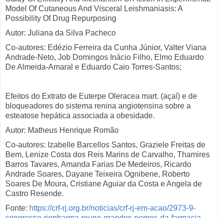
Model Of Cutaneous And Visceral Leishmaniasis: A
Possibility Of Drug Repurposing
Autor: Juliana da Silva Pacheco
Co-autores: Edézio Ferreira da Cunha Júnior, Valter Viana
Andrade-Neto, Job Domingos Inácio Filho, Elmo Eduardo
De Almeida-Amaral e Eduardo Caio Torres-Santos;
Efeitos do Extrato de Euterpe Oleracea mart. (açaí) e de
bloqueadores do sistema renina angiotensina sobre a
esteatose hepática associada a obesidade.
Autor: Matheus Henrique Romão
Co-autores: Izabelle Barcellos Santos, Graziele Freitas de
Bem, Lenize Costa dos Reis Marins de Carvalho, Thamires
Barros Tavares, Amanda Farias De Medeiros, Ricardo
Andrade Soares, Dayane Teixeira Ognibene, Roberto
Soares De Moura, Cristiane Aguiar da Costa e Angela de
Castro Resende.
Fonte:
https://crf-rj.org.br/noticias/crf-rj-em-acao/2973-9-
congresso-riopharma-reune-grandes-nomes-da-farmacia-