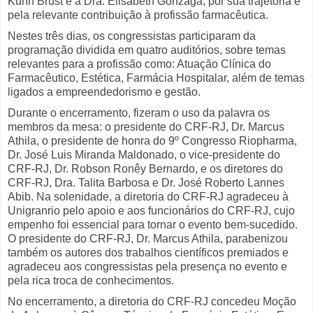
Kuhn Brust e à Dra. Elisabeth Gonzaga, por sua trajetória e
pela relevante contribuição à profissão farmacêutica.
Nestes três dias, os congressistas participaram da
programação dividida em quatro auditórios, sobre temas
relevantes para a profissão como: Atuação Clínica do
Farmacêutico, Estética, Farmácia Hospitalar, além de temas
ligados a empreendedorismo e gestão.
Durante o encerramento, fizeram o uso da palavra os
membros da mesa: o presidente do CRF-RJ, Dr. Marcus
Athila, o presidente de honra do 9º Congresso Riopharma,
Dr. José Luis Miranda Maldonado, o vice-presidente do
CRF-RJ, Dr. Robson Ronêy Bernardo, e os diretores do
CRF-RJ, Dra. Talita Barbosa e Dr. José Roberto Lannes
Abib. Na solenidade, a diretoria do CRF-RJ agradeceu à
Unigranrio pelo apoio e aos funcionários do CRF-RJ, cujo
empenho foi essencial para tornar o evento bem-sucedido.
O presidente do CRF-RJ, Dr. Marcus Athila, parabenizou
também os autores dos trabalhos científicos premiados e
agradeceu aos congressistas pela presença no evento e
pela rica troca de conhecimentos.
No encerramento, a diretoria do CRF-RJ concedeu Moção