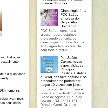
últimos 365 dias
Ginecologia é na
PDC Saúde,
empresa do
Grupo Afya
Unigranrio.
PDC Saúde, continua a
crescer, agora estamos
oferecendo consulta de
ginecologia com Dra. Marcia
Abib, agende sua consulta
com toda a facilid...
dos Unidos, os
Pdc Saúde
Caxias, novas
s sexualmente
especialidades
Cirurgias
Plástica, Estética
ade e à quantidade
e Geral, consulta popular e os
exually
procedimentos podem ser
pagos 10 vezes sem juros
Endereço: Av. Brg. Lima e
e 66% homens).
Silva, 1.783 – Jardim Vinte e
Cinco de Agosto, Duque de
se depilavam mais
Caxias – RJ, 25071-181.
tas ocasionais.
Direção Geral: Dr. Jose