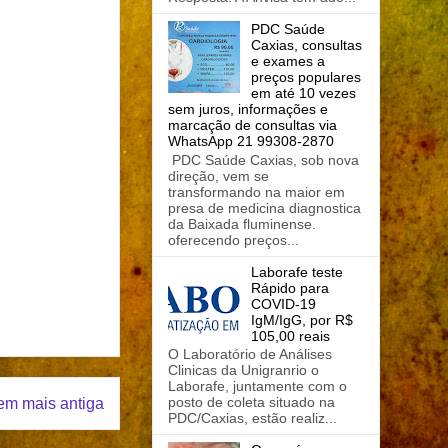
PDC Saúde
Caxias, consultas
e exames a
preços populares
em até 10 vezes
sem juros, informações e
marcação de consultas via
WhatsApp 21 99308-2870
PDC Saúde Caxias, sob nova
direção, vem se
transformando na maior em
presa de medicina diagnostica
da Baixada fluminense.
oferecendo preços...
Laborafe teste
Rápido para
COVID-19
IgM/IgG, por R$
105,00 reais
O Laboratório de Análises
Clinicas da Unigranrio o
Laborafe, juntamente com o
posto de coleta situado na
em mais antiga
PDC/Caxias, estão realiz...