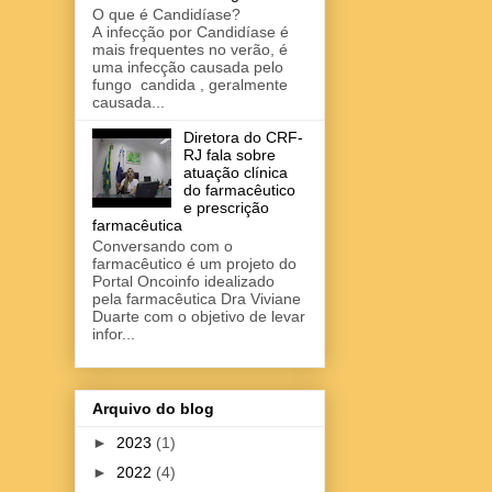
O que é Candidíase?
A infecção por Candidíase é
mais frequentes no verão, é
uma infecção causada pelo
fungo candida , geralmente
causada...
Diretora do CRF-
RJ fala sobre
atuação clínica
do farmacêutico
e prescrição
farmacêutica
Conversando com o
farmacêutico é um projeto do
Portal Oncoinfo idealizado
pela farmacêutica Dra Viviane
Duarte com o objetivo de levar
infor...
Arquivo do blog
►
2023
(1)
►
2022
(4)