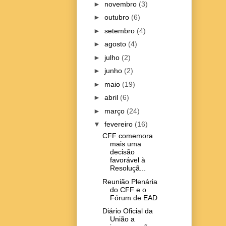
►
novembro
(3)
►
outubro
(6)
►
setembro
(4)
►
agosto
(4)
►
julho
(2)
►
junho
(2)
►
maio
(19)
►
abril
(6)
►
março
(24)
▼
fevereiro
(16)
CFF comemora
mais uma
decisão
favorável à
Resoluçã...
Reunião Plenária
do CFF e o
Fórum de EAD
Diário Oficial da
União a