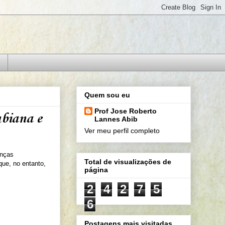
Quem sou eu
Prof Jose Roberto
ubiana e
Lannes Abib
Ver meu perfil completo
enças
Total de visualizações de
que, no entanto,
página
2
4
2
7
5
6
Postagens mais visitadas