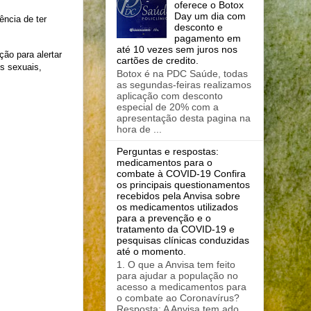
oferece o Botox
Day um dia com
ência de ter
desconto e
pagamento em
até 10 vezes sem juros nos
ção para alertar
cartões de credito.
s sexuais,
Botox é na PDC Saúde, todas
as segundas-feiras realizamos
aplicação com desconto
especial de 20% com a
apresentação desta pagina na
hora de ...
Perguntas e respostas:
medicamentos para o
combate à COVID-19 Confira
os principais questionamentos
recebidos pela Anvisa sobre
os medicamentos utilizados
para a prevenção e o
tratamento da COVID-19 e
pesquisas clínicas conduzidas
até o momento.
1. O que a Anvisa tem feito
para ajudar a população no
acesso a medicamentos para
o combate ao Coronavírus?
Resposta: A Anvisa tem ado...