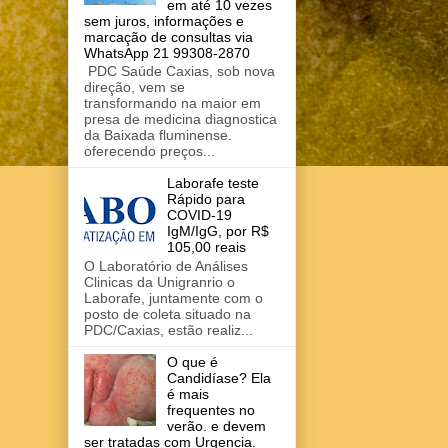
em até 10 vezes
sem juros, informações e
marcação de consultas via
WhatsApp 21 99308-2870
PDC Saúde Caxias, sob nova
direção, vem se
transformando na maior em
presa de medicina diagnostica
da Baixada fluminense.
oferecendo preços...
Laborafe teste
Rápido para
COVID-19
IgM/IgG, por R$
105,00 reais
O Laboratório de Análises
Clinicas da Unigranrio o
Laborafe, juntamente com o
posto de coleta situado na
PDC/Caxias, estão realiz...
O que é
Candidíase? Ela
é mais
frequentes no
verão. e devem
ser tratadas com Urgencia.