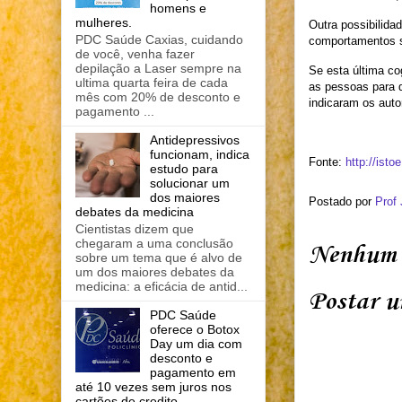
homens e
mulheres.
Outra possibilida
PDC Saúde Caxias, cuidando
comportamentos s
de você, venha fazer
depilação a Laser sempre na
Se esta última co
ultima quarta feira de cada
as pessoas para q
mês com 20% de desconto e
indicaram os auto
pagamento ...
Antidepressivos
funcionam, indica
Fonte:
http://ist
estudo para
solucionar um
dos maiores
Postado por
Prof
debates da medicina
Cientistas dizem que
chegaram a uma conclusão
Nenhum 
sobre um tema que é alvo de
um dos maiores debates da
medicina: a eficácia de antid...
Postar u
PDC Saúde
oferece o Botox
Day um dia com
desconto e
pagamento em
até 10 vezes sem juros nos
cartões de credito.