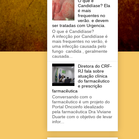
O que é
Candidíase? Ela
é mais
frequentes no
verão. e devem
ser tratadas com Urgencia.
O que é Candidíase?
A infecção por Candidíase é
mais frequentes no verão, é
uma infecção causada pelo
fungo candida , geralmente
causada...
Diretora do CRF-
RJ fala sobre
atuação clínica
do farmacêutico
e prescrição
farmacêutica
Conversando com o
farmacêutico é um projeto do
Portal Oncoinfo idealizado
pela farmacêutica Dra Viviane
Duarte com o objetivo de levar
infor...