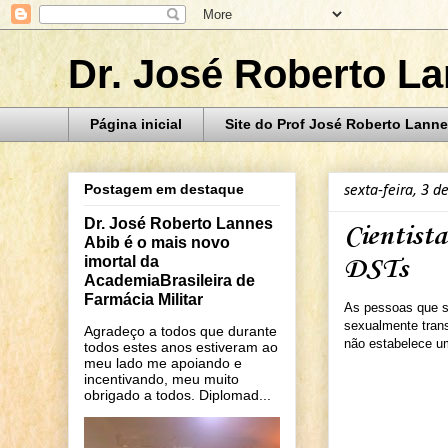
Dr. José Roberto L
Página inicial
Site do Prof José Roberto Lanne
Postagem em destaque
sexta-feira, 3 d
Dr. José Roberto Lannes
Cientist
Abib é o mais novo
imortal da
DSTs
AcademiaBrasileira de
Farmácia Militar
As pessoas que s
sexualmente trans
Agradeço a todos que durante
não estabelece um
todos estes anos estiveram ao
meu lado me apoiando e
incentivando, meu muito
obrigado a todos. Diplomad...