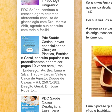
Grupo Afya
Se a prevalência 
Unigranrio.
que nunca depila
PDC Saúde, continua a
14%.
crescer, agora estamos
oferecendo consulta de
Por sua vez, os a
ginecologia com Dra. Marcia
Abib, agende sua consulta
A pesquisa se bas
com toda a facilid...
do artigo reconhe
fenômenos.
Pdc Saúde
Caxias, novas
especialidades
Cirurgias
Plástica, Estética
e Geral, consulta popular e os
procedimentos podem ser
pagos 10 vezes sem juros
Endereço: Av. Brg. Lima e
Silva, 1.783 – Jardim Vinte e
Cinco de Agosto, Duque de
Caxias – RJ, 25071-181.
Direção Geral: Dr. Jose
Roberto...
PDC Saúde
Caxias,
Uma hipótese “pla
Depilação a
Laser para
vírus e bactérias