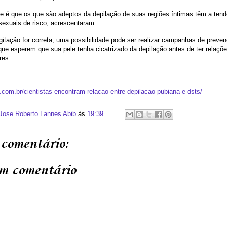
de é que os que são adeptos da depilação de suas regiões íntimas têm a tend
exuais de risco, acrescentaram.
gitação for correta, uma possibilidade pode ser realizar campanhas de preven
ue esperem que sua pele tenha cicatrizado da depilação antes de ter relaçõe
res.
oe.com.br/cientistas-encontram-relacao-entre-depilacao-pubiana-e-dsts/
 Jose Roberto Lannes Abib
às
19:39
comentário:
m comentário