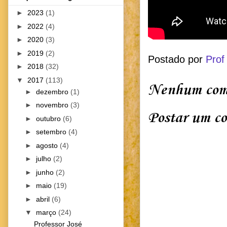
►
2023
(1)
►
2022
(4)
►
2020
(3)
►
2019
(2)
Postado por
Prof
►
2018
(32)
▼
2017
(113)
Nenhum come
►
dezembro
(1)
►
novembro
(3)
Postar um c
►
outubro
(6)
►
setembro
(4)
►
agosto
(4)
►
julho
(2)
►
junho
(2)
►
maio
(19)
►
abril
(6)
▼
março
(24)
Professor José