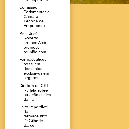
Comissão
Parlamentar e
Câmara
Técnica de
Empreende...
Prof. José
Roberto
Lannes Abib
promove
reunião com...
Farmacêuticos
possuem
descontos
exclusivos em
seguros
Diretora do CRF-
RJ fala sobre
atuação clínica
do f...
Livro imperdivel
do
farmacêutico
Dr.Gilberto
Barce...