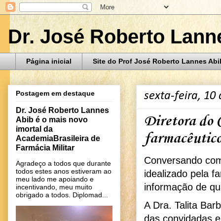
Dr. José Roberto Lann
Página inicial
Site do Prof José Roberto Lannes Abi
Postagem em destaque
sexta-feira, 10
Dr. José Roberto Lannes
Diretora do 
Abib é o mais novo
imortal da
farmacêutico
AcademiaBrasileira de
Farmácia Militar
Conversando com 
Agradeço a todos que durante
todos estes anos estiveram ao
idealizado pela f
meu lado me apoiando e
informação de qu
incentivando, meu muito
obrigado a todos. Diplomad...
A Dra. Talita Bar
das convidadas e 