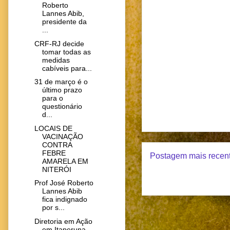
Roberto
Lannes Abib,
presidente da
...
CRF-RJ decide
tomar todas as
medidas
cabíveis para...
31 de março é o
último prazo
para o
questionário
d...
LOCAIS DE
VACINAÇÃO
CONTRA
FEBRE
Postagem mais recen
AMARELA EM
NITERÓI
Prof José Roberto
Lannes Abib
fica indignado
por s...
Diretoria em Ação
em Itaperuna