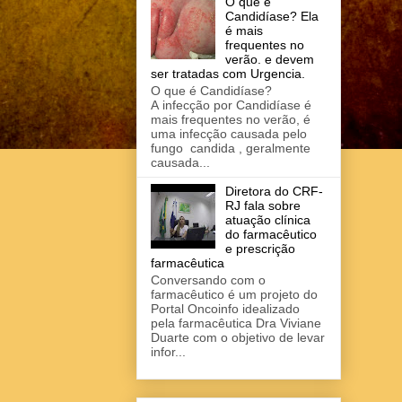
O que é
Candidíase? Ela
é mais
frequentes no
verão. e devem
ser tratadas com Urgencia.
O que é Candidíase?
A infecção por Candidíase é
mais frequentes no verão, é
uma infecção causada pelo
fungo candida , geralmente
causada...
Diretora do CRF-
RJ fala sobre
atuação clínica
do farmacêutico
e prescrição
farmacêutica
Conversando com o
farmacêutico é um projeto do
Portal Oncoinfo idealizado
pela farmacêutica Dra Viviane
Duarte com o objetivo de levar
infor...