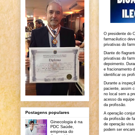
O presidente do C
farmacêutico deve
privativas do farm
Diante do flagran
privativas do far
depoimento. Dura
e fracionamento 
identificar os pr
Durante a inspeçã
paciente, assim 
no local sem a pr
acesso da equipe 
da profissão.
Postagens populares
A operação conjun
da profissão de f
Ginecologia é na
de operação visa
PDC Saúde,
podem ser encamin
empresa do