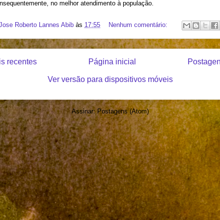
onsequentemente, no melhor atendimento à população.
 Jose Roberto Lannes Abib
às
17:55
Nenhum comentário:
s recentes
Página inicial
Postagen
Ver versão para dispositivos móveis
Assinar:
Postagens (Atom)