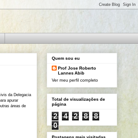
Quem sou eu
Prof Jose Roberto
Lannes Abib
Ver meu perfil completo
ivis da Delegacia
Total de visualizações de
ara apurar
página
outras áreas de
2
4
2
8
8
0
Postagens mais visitadas