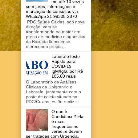
em até 10 vezes
sem juros, informações e
marcação de consultas via
WhatsApp 21 99308-2870
PDC Saúde Caxias, sob nova
direção, vem se
transformando na maior em
presa de medicina diagnostica
da Baixada fluminense.
oferecendo preços...
Laborafe teste
Rápido para
COVID-19
IgM/IgG, por R$
105,00 reais
O Laboratório de Análises
Clinicas da Unigranrio o
Laborafe, juntamente com o
posto de coleta situado na
PDC/Caxias, estão realiz...
O que é
Candidíase? Ela
é mais
frequentes no
verão. e devem
ser tratadas com Urgencia.