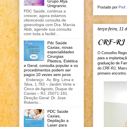
Grupo Afya
Unigranrio.
Postado por
Prof
PDC Saúde, continua a
crescer, agora estamos
oferecendo consulta de
ginecologia com Dra. Marcia
Abib, agende sua consulta
terça-feira, 11 
com toda a facilid...
CRF-RJ r
Pdc Saúde
Caxias, novas
especialidades
O Conselho Region
Cirurgias
para a implantaç
Plástica, Estética
graduação de Farm
e Geral, consulta popular e os
do CRF-RJ, Marcus
procedimentos podem ser
primeiro encontro.
pagos 10 vezes sem juros
Endereço: Av. Brg. Lima e
Silva, 1.783 – Jardim Vinte e
Cinco de Agosto, Duque de
Caxias – RJ, 25071-181.
Direção Geral: Dr. Jose
Roberto...
PDC Saúde
Caxias,
Depilação a
Laser para