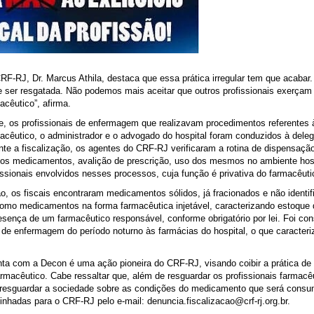
RF-RJ, Dr. Marcus Athila, destaca que essa prática irregular tem que acabar. 
 ser resgatada. Não podemos mais aceitar que outros profissionais exerçam 
acêutico”, afirma.
te, os profissionais de enfermagem que realizavam procedimentos referentes
macêutico, o administrador e o advogado do hospital foram conduzidos à deleg
nte a fiscalização, os agentes do CRF-RJ verificaram a rotina de dispensaç
dos medicamentos, avalição de prescrição, uso dos mesmos no ambiente hosp
ofissionais envolvidos nesses processos, cuja função é privativa do farmacêuti
o, os fiscais encontraram medicamentos sólidos, já fracionados e não identif
como medicamentos na forma farmacêutica injetável, caracterizando estoqu
esença de um farmacêutico responsável, conforme obrigatório por lei. Foi con
de enfermagem do período noturno às farmácias do hospital, o que caracteriz
ta com a Decon é uma ação pioneira do CRF-RJ, visando coibir a prática de e
armacêutico. Cabe ressaltar que, além de resguardar os profissionais farmacê
 resguardar a sociedade sobre as condições do medicamento que será consu
hadas para o CRF-RJ pelo e-mail: denuncia.fiscalizacao@crf-rj.org.br.