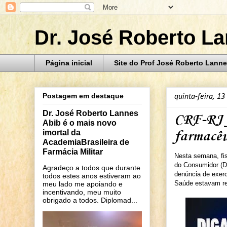
Dr. José Roberto L
Página inicial
Site do Prof José Roberto Lanne
Postagem em destaque
quinta-feira, 13
Dr. José Roberto Lannes
CRF-RJ fi
Abib é o mais novo
imortal da
farmacêu
AcademiaBrasileira de
Farmácia Militar
Nesta semana, fis
do Consumidor (D
Agradeço a todos que durante
denúncia de exerc
todos estes anos estiveram ao
Saúde estavam rea
meu lado me apoiando e
incentivando, meu muito
obrigado a todos. Diplomad...