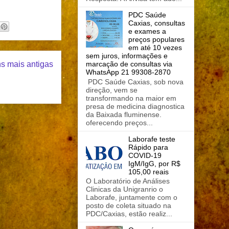
PDC Saúde
Caxias, consultas
e exames a
preços populares
em até 10 vezes
sem juros, informações e
marcação de consultas via
s mais antigas
WhatsApp 21 99308-2870
PDC Saúde Caxias, sob nova
direção, vem se
transformando na maior em
presa de medicina diagnostica
da Baixada fluminense.
oferecendo preços...
Laborafe teste
Rápido para
COVID-19
IgM/IgG, por R$
105,00 reais
O Laboratório de Análises
Clinicas da Unigranrio o
Laborafe, juntamente com o
posto de coleta situado na
PDC/Caxias, estão realiz...