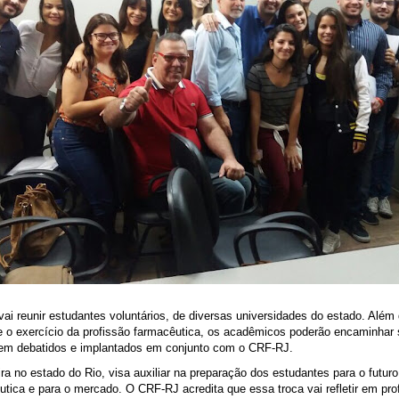
i reunir estudantes voluntários, de diversas universidades do estado. Além 
e o exercício da profissão farmacêutica, os acadêmicos poderão encaminhar
erem debatidos e implantados em conjunto com o CRF-RJ.
eira no estado do Rio, visa auxiliar na preparação dos estudantes para o futur
utica e para o mercado. O CRF-RJ acredita que essa troca vai refletir em pro