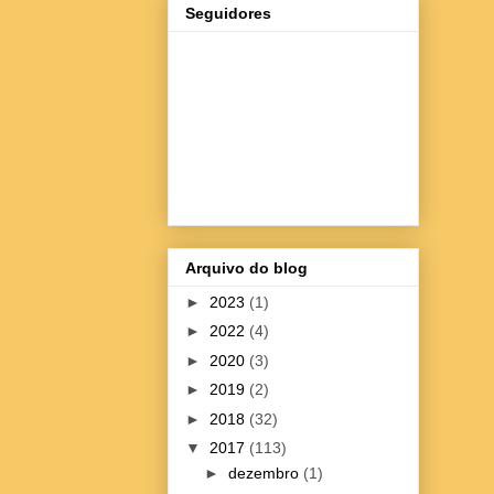
Seguidores
Arquivo do blog
►
2023
(1)
►
2022
(4)
►
2020
(3)
►
2019
(2)
►
2018
(32)
▼
2017
(113)
►
dezembro
(1)