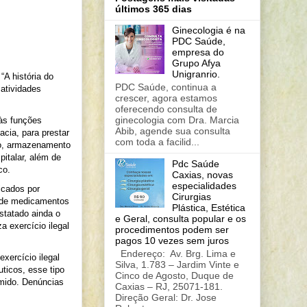
últimos 365 dias
Ginecologia é na
PDC Saúde,
empresa do
Grupo Afya
Unigranrio.
“A história do
PDC Saúde, continua a
atividades
crescer, agora estamos
oferecendo consulta de
ginecologia com Dra. Marcia
 às funções
Abib, agende sua consulta
acia, para prestar
com toda a facilid...
ão, armazenamento
italar, além de
Pdc Saúde
co.
Caxias, novas
especialidades
icados por
Cirurgias
e de medicamentos
Plástica, Estética
statado ainda o
e Geral, consulta popular e os
a exercício ilegal
procedimentos podem ser
pagos 10 vezes sem juros
Endereço: Av. Brg. Lima e
xercício ilegal
Silva, 1.783 – Jardim Vinte e
uticos, esse tipo
Cinco de Agosto, Duque de
mido. Denúncias
Caxias – RJ, 25071-181.
Direção Geral: Dr. Jose