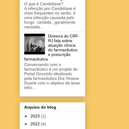
O que é Candidíase?
A infecção por Candidíase é
mais frequentes no verão, é
uma infecção causada pelo
fungo candida , geralmente
causada...
Diretora do CRF-
RJ fala sobre
atuação clínica
do farmacêutico
e prescrição
farmacêutica
Conversando com o
farmacêutico é um projeto do
Portal Oncoinfo idealizado
pela farmacêutica Dra Viviane
Duarte com o objetivo de levar
infor...
Arquivo do blog
►
2023
(1)
►
2022
(4)