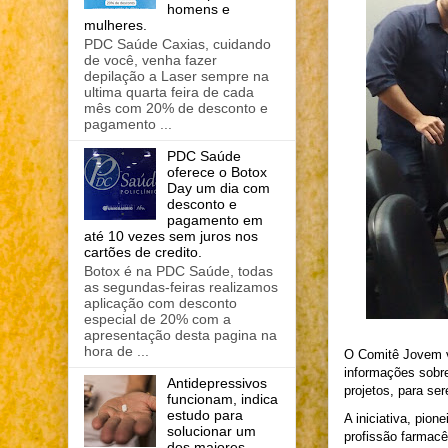
homens e
mulheres.
PDC Saúde Caxias, cuidando
de você, venha fazer
depilação a Laser sempre na
ultima quarta feira de cada
mês com 20% de desconto e
pagamento ...
PDC Saúde
oferece o Botox
Day um dia com
desconto e
pagamento em
até 10 vezes sem juros nos
cartões de credito.
Botox é na PDC Saúde, todas
as segundas-feiras realizamos
aplicação com desconto
especial de 20% com a
apresentação desta pagina na
hora de ...
O Comitê Jovem va
informações sobr
Antidepressivos
projetos, para s
funcionam, indica
estudo para
A iniciativa, pion
solucionar um
profissão farmacê
dos maiores