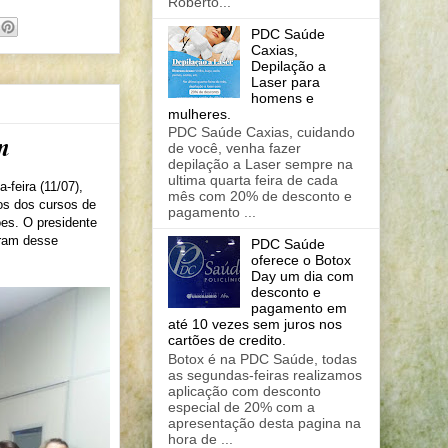
Roberto...
PDC Saúde
Caxias,
Depilação a
Laser para
homens e
mulheres.
PDC Saúde Caxias, cuidando
m
de você, venha fazer
depilação a Laser sempre na
ultima quarta feira de cada
feira (11/07),
mês com 20% de desconto e
os dos cursos de
pagamento ...
ões. O presidente
aram desse
PDC Saúde
oferece o Botox
Day um dia com
desconto e
pagamento em
até 10 vezes sem juros nos
cartões de credito.
Botox é na PDC Saúde, todas
as segundas-feiras realizamos
aplicação com desconto
especial de 20% com a
apresentação desta pagina na
hora de ...