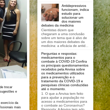
Antidepressivos
funcionam, indica
estudo para
solucionar um
dos maiores
debates da medicina
Cientistas dizem que
chegaram a uma conclusão
sobre um tema que é alvo de
um dos maiores debates da
medicina: a eficácia de antid...
Perguntas e respostas:
medicamentos para o
combate à COVID-19 Confira
os principais questionamentos
recebidos pela Anvisa sobre
os medicamentos utilizados
para a prevenção e o
tratamento da COVID-19 e
pesquisas clínicas conduzidas
de trocar
até o momento.
 sugestões e
1. O que a Anvisa tem feito
para ajudar a população no
acesso a medicamentos para
o exercício da
o combate ao Coronavírus?
fissionais mais
Resposta: A Anvisa tem ado...