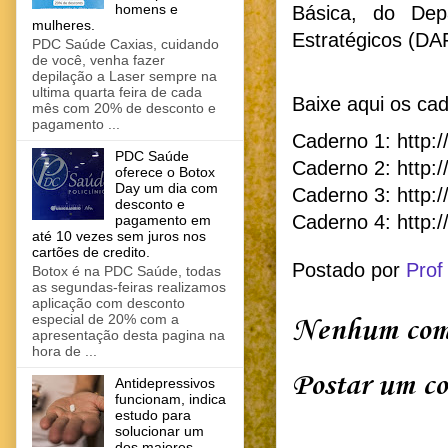
homens e
Básica, do Dep
mulheres.
Estratégicos (DAF
PDC Saúde Caxias, cuidando
de você, venha fazer
depilação a Laser sempre na
ultima quarta feira de cada
Baixe aqui os ca
mês com 20% de desconto e
pagamento ...
Caderno 1:
http:
PDC Saúde
Caderno 2:
http:/
oferece o Botox
Day um dia com
Caderno 3:
http:
desconto e
Caderno 4:
http:/
pagamento em
até 10 vezes sem juros nos
cartões de credito.
Postado por
Prof
Botox é na PDC Saúde, todas
as segundas-feiras realizamos
aplicação com desconto
especial de 20% com a
Nenhum come
apresentação desta pagina na
hora de ...
Postar um c
Antidepressivos
funcionam, indica
estudo para
solucionar um
dos maiores