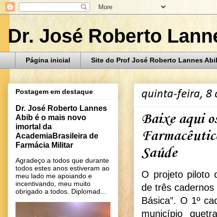
Dr. José Roberto Lann
Página inicial
Site do Prof José Roberto Lannes Abi
Postagem em destaque
quinta-feira, 8
Dr. José Roberto Lannes
Baixe aqui o
Abib é o mais novo
imortal da
Farmacêutico
AcademiaBrasileira de
Farmácia Militar
Saúde
Agradeço a todos que durante
todos estes anos estiveram ao
O projeto piloto
meu lado me apoiando e
incentivando, meu muito
de três cadernos
obrigado a todos. Diplomad...
Básica”. O 1º ca
município quetr