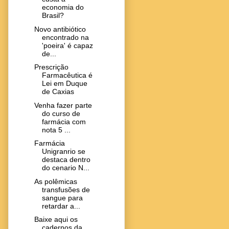
economia do
Brasil?
Novo antibiótico
encontrado na
'poeira' é capaz
de...
Prescrição
Farmacêutica é
Lei em Duque
de Caxias
Venha fazer parte
do curso de
farmácia com
nota 5 ...
Farmácia
Unigranrio se
destaca dentro
do cenario N...
As polêmicas
transfusões de
sangue para
retardar a...
Baixe aqui os
cadernos da