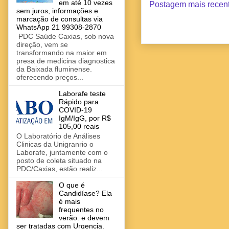
em até 10 vezes
Postagem mais recen
sem juros, informações e
marcação de consultas via
WhatsApp 21 99308-2870
PDC Saúde Caxias, sob nova
direção, vem se
transformando na maior em
presa de medicina diagnostica
da Baixada fluminense.
oferecendo preços...
Laborafe teste
Rápido para
COVID-19
IgM/IgG, por R$
105,00 reais
O Laboratório de Análises
Clinicas da Unigranrio o
Laborafe, juntamente com o
posto de coleta situado na
PDC/Caxias, estão realiz...
O que é
Candidíase? Ela
é mais
frequentes no
verão. e devem
ser tratadas com Urgencia.