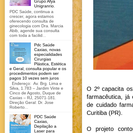
Grupo Afya
Unigranrio.
PDC Saúde, continua a
crescer, agora estamos
oferecendo consulta de
ginecologia com Dra. Marcia
Abib, agende sua consulta
com toda a facilid...
Pdc Saúde
Caxias, novas
especialidades
Cirurgias
Plástica, Estética
e Geral, consulta popular e os
procedimentos podem ser
pagos 10 vezes sem juros
Endereço: Av. Brg. Lima e
O 2º capacita os
Silva, 1.783 – Jardim Vinte e
Cinco de Agosto, Duque de
farmacêutica, já
Caxias – RJ, 25071-181.
Direção Geral: Dr. Jose
de cuidado farm
Roberto...
Curitiba (PR).
PDC Saúde
Caxias,
Depilação a
O projeto cont
Laser para