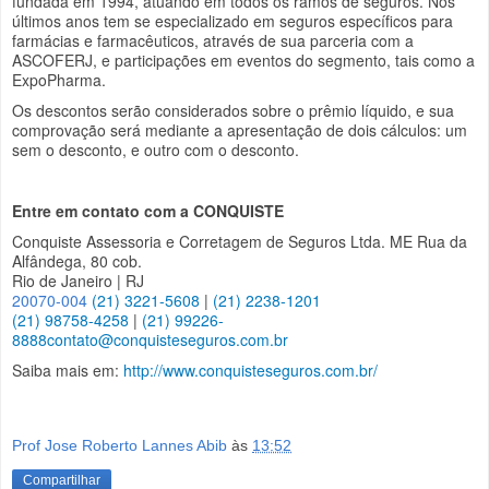
fundada em 1994, atuando em todos os ramos de seguros. Nos
últimos anos tem se especializado em seguros específicos para
farmácias e farmacêuticos, através de sua parceria com a
ASCOFERJ, e participações em eventos do segmento, tais como a
ExpoPharma.
Os descontos serão considerados sobre o prêmio líquido, e sua
comprovação será mediante a apresentação de dois cálculos: um
sem o desconto, e outro com o desconto.
Entre em contato com a CONQUISTE
Conquiste Assessoria e Corretagem de Seguros Ltda. ME Rua da
Alfândega, 80 cob.
Rio de Janeiro | RJ
20070-004
(21) 3221-5608
|
(21) 2238-1201
(21) 98758-4258
|
(21) 99226-
8888
contato@conquisteseguros.com.br
Saiba mais em:
http://www.conquisteseguros.com.br/
Prof Jose Roberto Lannes Abib
às
13:52
Compartilhar